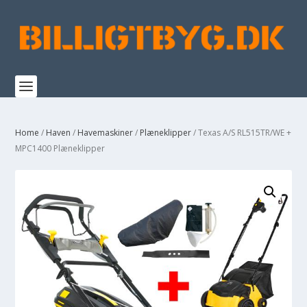
Home
/
Haven
/
Havemaskiner
/
Plæneklipper
/ Texas A/S RL515TR/WE +
MPC1400 Plæneklipper