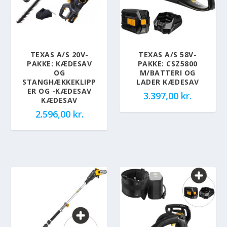
TEXAS A/S 20V-
TEXAS A/S 58V-
PAKKE: KÆDESAV
PAKKE: CSZ5800
OG
M/BATTERI OG
STANGHÆKKEKLIPP
LADER KÆDESAV
ER OG -KÆDESAV
3.397,00
kr.
KÆDESAV
2.596,00
kr.