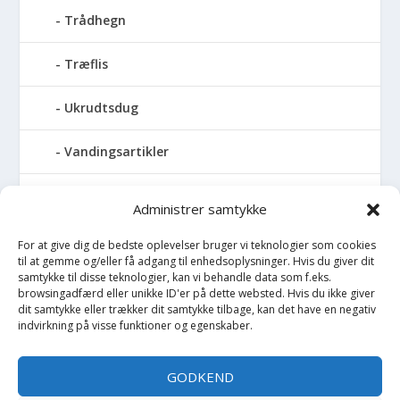
Trådhegn
Træflis
Ukrudtsdug
Vandingsartikler
Vandslanger
Administrer samtykke
Vildthegn
For at give dig de bedste oplevelser bruger vi teknologier som cookies
til at gemme og/eller få adgang til enhedsoplysninger. Hvis du giver dit
samtykke til disse teknologier, kan vi behandle data som f.eks.
vækstdug
browsingadfærd eller unikke ID'er på dette websted. Hvis du ikke giver
dit samtykke eller trækker dit samtykke tilbage, kan det have en negativ
Maling
indvirkning på visse funktioner og egenskaber.
Opvarmning
GODKEND