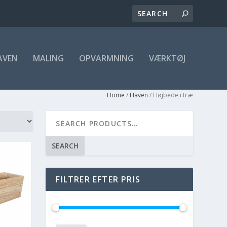
AVEN
MALING
OPVARMNING
VÆRKTØJ
Home
/
Haven
/ Højbede i træ
SEARCH
FILTRER EFTER PRIS