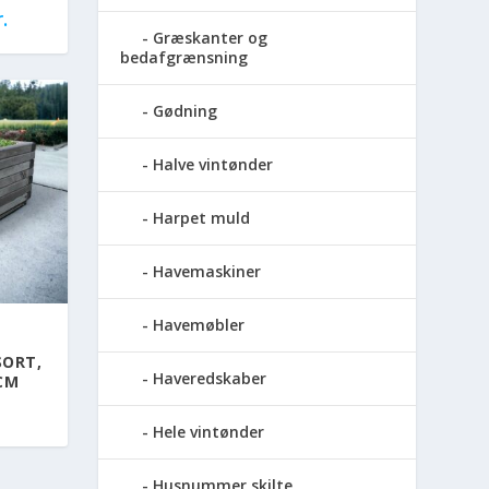
.
Græskanter og
bedafgrænsning
Gødning
Halve vintønder
Harpet muld
Havemaskiner
Havemøbler
SORT,
Haveredskaber
 CM
Hele vintønder
Husnummer skilte