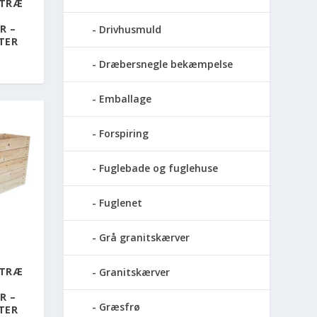
NTRÆ
R –
Drivhusmuld
TER
Dræbersnegle bekæmpelse
Emballage
Forspiring
Fuglebade og fuglehuse
Fuglenet
Grå granitskærver
NTRÆ
Granitskærver
R –
Græsfrø
TER