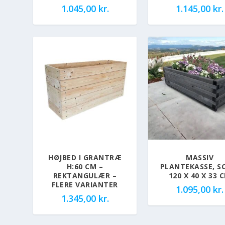
1.045,00
kr.
1.145,00
kr.
HØJBED I GRANTRÆ
MASSIV
H:60 CM –
PLANTEKASSE, S
REKTANGULÆR –
120 X 40 X 33 
FLERE VARIANTER
1.095,00
kr.
1.345,00
kr.