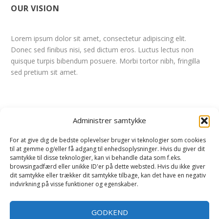
OUR VISION
Lorem ipsum dolor sit amet, consectetur adipiscing elit.
Donec sed finibus nisi, sed dictum eros. Luctus lectus non
quisque turpis bibendum posuere. Morbi tortor nibh, fringilla
sed pretium sit amet.
OUR VALUES
Administrer samtykke
For at give dig de bedste oplevelser bruger vi teknologier som cookies
In non pulvinar purus. Curabitur nisi odio, blandit et elit at,
til at gemme og/eller få adgang til enhedsoplysninger. Hvis du giver dit
suscipit pharetra efficitur elit. Nisl massa, ultrices vitae ornare
samtykke til disse teknologier, kan vi behandle data som f.eks.
sit amet, ultricies eget orci. Sed vitae nulla et justo
browsingadfærd eller unikke ID'er på dette websted. Hvis du ikke giver
dit samtykke eller trækker dit samtykke tilbage, kan det have en negativ
pellentesque congue nec eu risus.
indvirkning på visse funktioner og egenskaber.
GODKEND