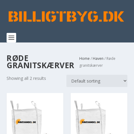
RØDE
Home
/
Haven
/ Røde
GRANITSKÆRVER
granitskærver
Showing all 2 results