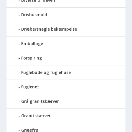
Diverse til haven
Drivhusmuld
Dræbersnegle bekæmpelse
Emballage
Forspiring
Fuglebade og fuglehuse
Fuglenet
Grå granitskærver
Granitskærver
Græsfrø