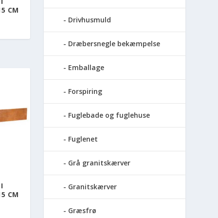
I
15 CM
Drivhusmuld
Dræbersnegle bekæmpelse
Emballage
Forspiring
Fuglebade og fuglehuse
Fuglenet
Grå granitskærver
I
Granitskærver
15 CM
Græsfrø