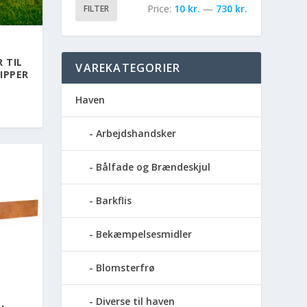
Price:
10 kr.
—
730 kr.
FILTER
T
 TIL
VAREKATEGORIER
IPPER
Haven
Arbejdshandsker
Bålfade og Brændeskjul
Barkflis
Bekæmpelsesmidler
Blomsterfrø
Diverse til haven