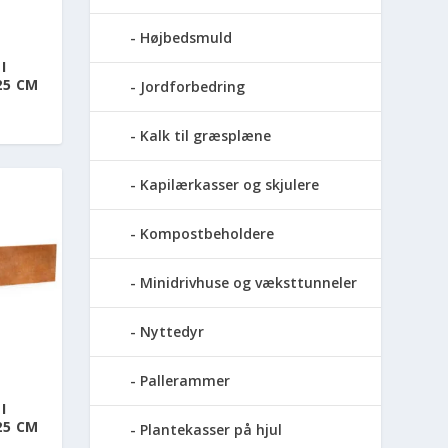
Højbedsmuld
I
25 CM
Jordforbedring
Kalk til græsplæne
Kapilærkasser og skjulere
Kompostbeholdere
Minidrivhuse og væksttunneler
Nyttedyr
Pallerammer
I
25 CM
Plantekasser på hjul