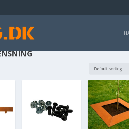
H
ÆNSNING