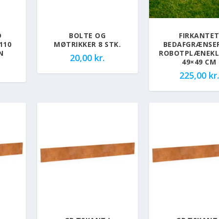
D
BOLTE OG
FIRKANTE
 110
MØTRIKKER 8 STK.
BEDAFGRÆNSER
N
ROBOTPLÆNEKL
20,00
kr.
49×49 CM
225,00
kr.