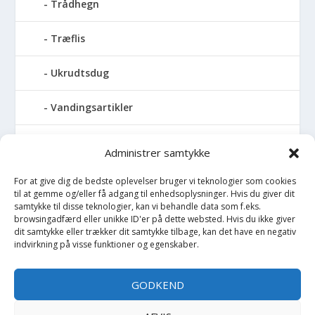
Trådhegn
Træflis
Ukrudtsdug
Vandingsartikler
Vandslanger
Administrer samtykke
Vildthegn
For at give dig de bedste oplevelser bruger vi teknologier som cookies
til at gemme og/eller få adgang til enhedsoplysninger. Hvis du giver dit
samtykke til disse teknologier, kan vi behandle data som f.eks.
vækstdug
browsingadfærd eller unikke ID'er på dette websted. Hvis du ikke giver
dit samtykke eller trækker dit samtykke tilbage, kan det have en negativ
indvirkning på visse funktioner og egenskaber.
Maling
Opvarmning
GODKEND
Værktøj