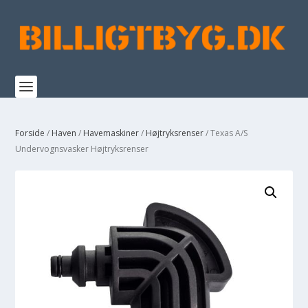
Forside
/
Haven
/
Havemaskiner
/
Højtryksrenser
/ Texas A/S
Undervognsvasker Højtryksrenser