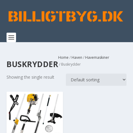
Home
/
Haven
/
Havemaskiner
BUSKRYDDER
/ Buskrydder
Showing the single result