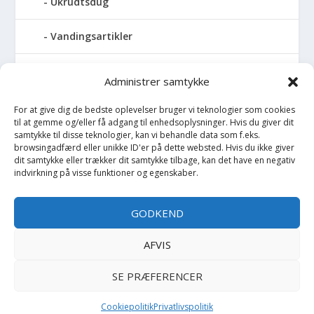
Ukrudtsdug
Vandingsartikler
Vandslanger
Administrer samtykke
Vildthegn
For at give dig de bedste oplevelser bruger vi teknologier som cookies
til at gemme og/eller få adgang til enhedsoplysninger. Hvis du giver dit
samtykke til disse teknologier, kan vi behandle data som f.eks.
vækstdug
browsingadfærd eller unikke ID'er på dette websted. Hvis du ikke giver
dit samtykke eller trækker dit samtykke tilbage, kan det have en negativ
Maling
indvirkning på visse funktioner og egenskaber.
Opvarmning
GODKEND
Værktøj
AFVIS
SE PRÆFERENCER
Copyright BilligtByg.dk -
-
Cookie politik
Privatlivspolitik
Cookiepolitik
Privatlivspolitik