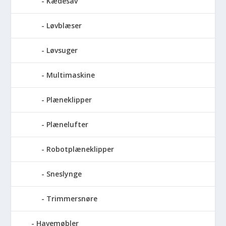
Kædesav
Løvblæser
Løvsuger
Multimaskine
Plæneklipper
Plænelufter
Robotplæneklipper
Sneslynge
Trimmersnøre
Havemøbler