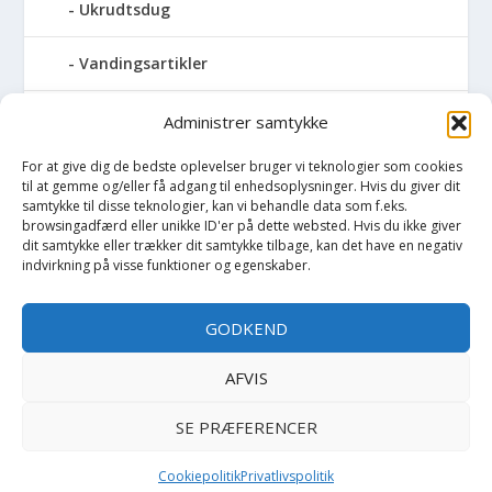
Ukrudtsdug
Vandingsartikler
Vandslanger
Administrer samtykke
For at give dig de bedste oplevelser bruger vi teknologier som cookies
Vildthegn
til at gemme og/eller få adgang til enhedsoplysninger. Hvis du giver dit
samtykke til disse teknologier, kan vi behandle data som f.eks.
vækstdug
browsingadfærd eller unikke ID'er på dette websted. Hvis du ikke giver
dit samtykke eller trækker dit samtykke tilbage, kan det have en negativ
indvirkning på visse funktioner og egenskaber.
Maling
GODKEND
Opvarmning
AFVIS
Værktøj
SE PRÆFERENCER
Cookiepolitik
Privatlivspolitik
Copyright BilligtByg.dk -
-
Cookie politik
Privatlivspolitik