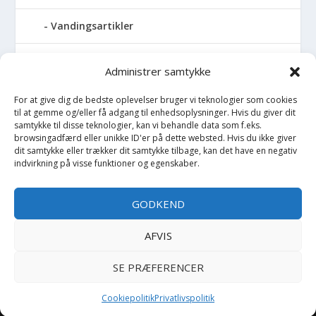
Vandingsartikler
Vandslanger
Administrer samtykke
Vildthegn
For at give dig de bedste oplevelser bruger vi teknologier som cookies
til at gemme og/eller få adgang til enhedsoplysninger. Hvis du giver dit
samtykke til disse teknologier, kan vi behandle data som f.eks.
vækstdug
browsingadfærd eller unikke ID'er på dette websted. Hvis du ikke giver
dit samtykke eller trækker dit samtykke tilbage, kan det have en negativ
Maling
indvirkning på visse funktioner og egenskaber.
Opvarmning
GODKEND
Værktøj
AFVIS
SE PRÆFERENCER
Copyright BilligtByg.dk -
-
Cookie politik
Privatlivspolitik
Cookiepolitik
Privatlivspolitik