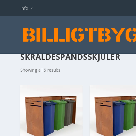
Info
SKRALDESPANDSSKJULER
Showing all 5 results