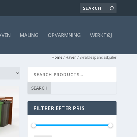
AVEN
MALING
OPVARMNING
VÆRKTØJ
Home
/
Haven
/ Skraldespandsskjuler
SEARCH
FILTRER EFTER PRIS