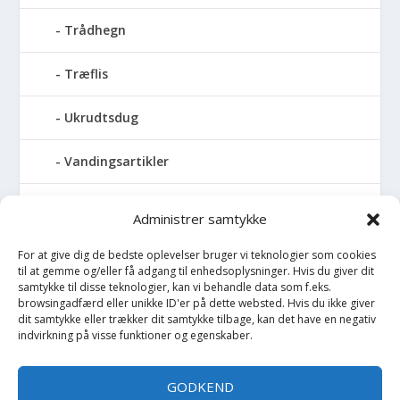
Trådhegn
Træflis
Ukrudtsdug
Vandingsartikler
Vandslanger
Administrer samtykke
Vildthegn
For at give dig de bedste oplevelser bruger vi teknologier som cookies
til at gemme og/eller få adgang til enhedsoplysninger. Hvis du giver dit
samtykke til disse teknologier, kan vi behandle data som f.eks.
vækstdug
browsingadfærd eller unikke ID'er på dette websted. Hvis du ikke giver
dit samtykke eller trækker dit samtykke tilbage, kan det have en negativ
Maling
indvirkning på visse funktioner og egenskaber.
Opvarmning
GODKEND