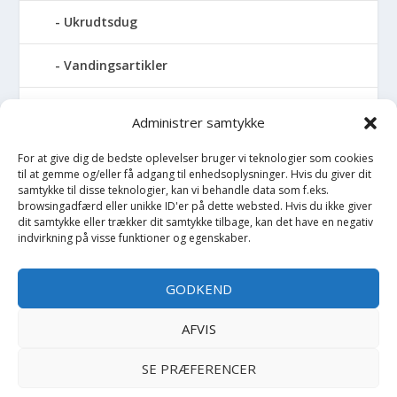
Ukrudtsdug
Vandingsartikler
Vandslanger
Administrer samtykke
Vildthegn
For at give dig de bedste oplevelser bruger vi teknologier som cookies
til at gemme og/eller få adgang til enhedsoplysninger. Hvis du giver dit
samtykke til disse teknologier, kan vi behandle data som f.eks.
vækstdug
browsingadfærd eller unikke ID'er på dette websted. Hvis du ikke giver
dit samtykke eller trækker dit samtykke tilbage, kan det have en negativ
Maling
indvirkning på visse funktioner og egenskaber.
Opvarmning
GODKEND
Værktøj
AFVIS
SE PRÆFERENCER