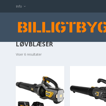
Info
LØVBLÆSER
Viser 6 resultater