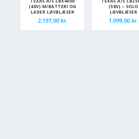
TEXAS A/S LBX4000
TEXAS A/S LBZ5
(40V) M/BATTERI OG
(58V) – SOLO
LADER LØVBLÆSER
LØVBLÆSER
2.197,00
kr.
1.099,00
kr.