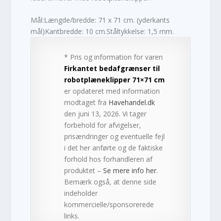
Mål:Længde/bredde: 71 x 71 cm. (yderkants
mål)Kantbredde: 10 cm.Ståltykkelse: 1,5 mm.
* Pris og information for varen
Firkantet bedafgrænser til
robotplæneklipper 71×71 cm
er opdateret med information
modtaget fra
Havehandel.dk
den juni 13, 2026. Vi tager
forbehold for afvigelser,
prisændringer og eventuelle fejl
i det her anførte og de faktiske
forhold hos forhandleren af
produktet –
Se mere info her
.
Bemærk også, at denne side
indeholder
kommercielle/sponsorerede
links.