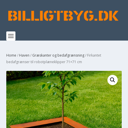
Home
/
Haven
/
Græskanter og bedafgrænsning
/ Firkantet
bedafgrænser til robotplæneklipper 71×71 cm