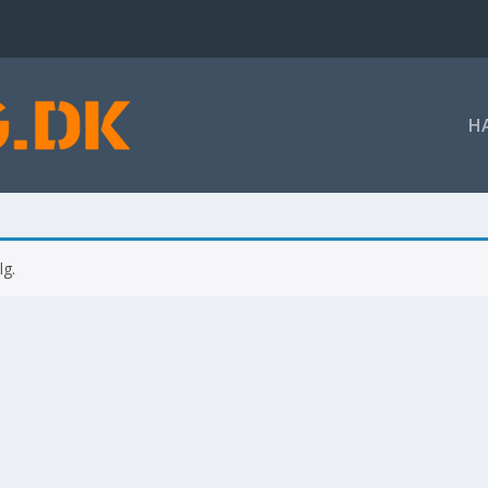
H
lg.