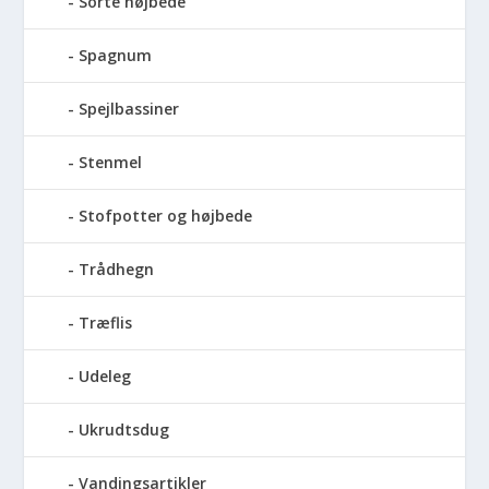
Sorte højbede
Spagnum
Spejlbassiner
Stenmel
Stofpotter og højbede
Trådhegn
Træflis
Udeleg
Ukrudtsdug
Vandingsartikler