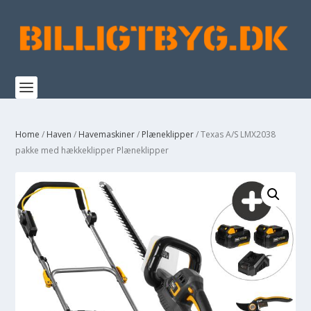
Home
/
Haven
/
Havemaskiner
/
Plæneklipper
/ Texas A/S LMX2038
pakke med hækkeklipper Plæneklipper