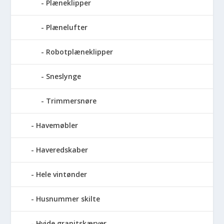
Plæneklipper
Plænelufter
Robotplæneklipper
Sneslynge
Trimmersnøre
Havemøbler
Haveredskaber
Hele vintønder
Husnummer skilte
Hvide granitskærver