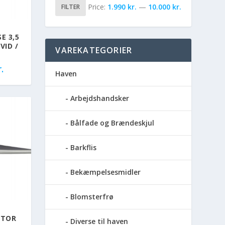
Price:
1.990 kr.
—
10.000 kr.
FILTER
E 3,5
VID /
VAREKATEGORIER
.
Haven
Arbejdshandsker
Bålfade og Brændeskjul
Barkflis
Bekæmpelsesmidler
Blomsterfrø
OTOR
Diverse til haven