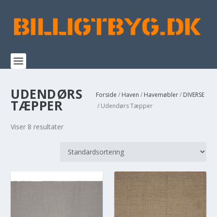
UDENDØRS
Forside
/
Haven
/
Havemøbler
/
DIVERSE
TÆPPER
/ Udendørs Tæpper
Viser 8 resultater