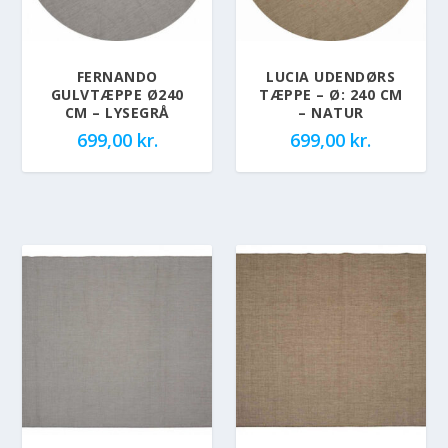
FERNANDO
LUCIA UDENDØRS
GULVTÆPPE Ø240
TÆPPE – Ø: 240 CM
CM – LYSEGRÅ
– NATUR
699,00
kr.
699,00
kr.