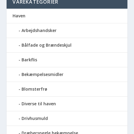
VAREKATEGORIER
Haven
Arbejdshandsker
Bålfade og Brændeskjul
Barkflis
Bekæmpelsesmidler
Blomsterfrø
Diverse til haven
Drivhusmuld
Dræbersnegle bekæmpelse