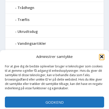
Trådhegn
Træflis
Ukrudtsdug
Vandingsartikler
Vandslanger
Administrer samtykke
For at give dig de bedste oplevelser bruger vi teknologier som cookies
Vildthegn
til at gemme og/eller få adgang til enhedsoplysninger. Hvis du giver dit
samtykke til disse teknologier, kan vi behandle data som f.eks.
vækstdug
browsingadfærd eller unikke ID'er på dette websted. Hvis du ikke giver
dit samtykke eller trækker dit samtykke tilbage, kan det have en negativ
indvirkning på visse funktioner og egenskaber.
Maling
GODKEND
Opvarmning