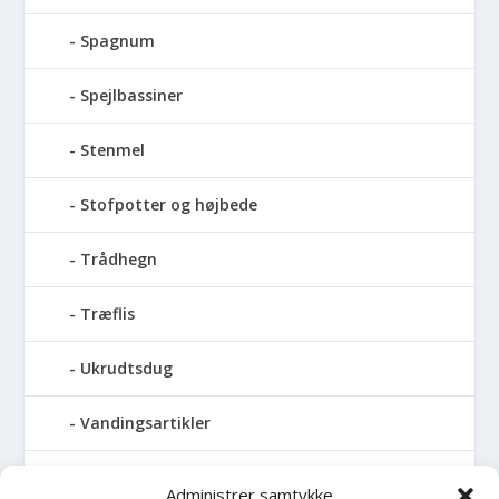
Spagnum
Spejlbassiner
Stenmel
Stofpotter og højbede
Trådhegn
Træflis
Ukrudtsdug
Vandingsartikler
Vandslanger
Administrer samtykke