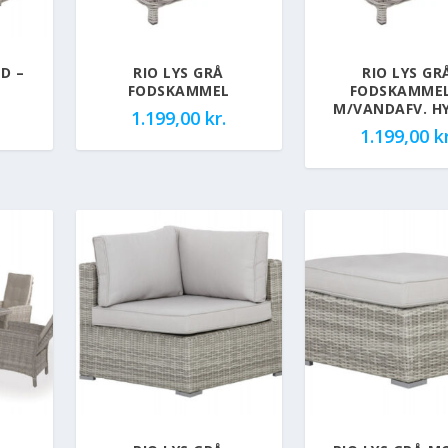
D –
RIO LYS GRÅ
RIO LYS GR
FODSKAMMEL
FODSKAMMEL
M/VANDAFV. H
1.199,00
kr.
1.199,00
kr