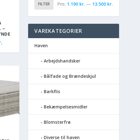
Pris:
1.190 kr.
—
13.500 kr.
FILTER
Å
 –
VAREKATEGORIER
YNDE
.
Haven
Arbejdshandsker
Bålfade og Brændeskjul
Barkflis
Bekæmpelsesmidler
Blomsterfrø
Diverse til haven