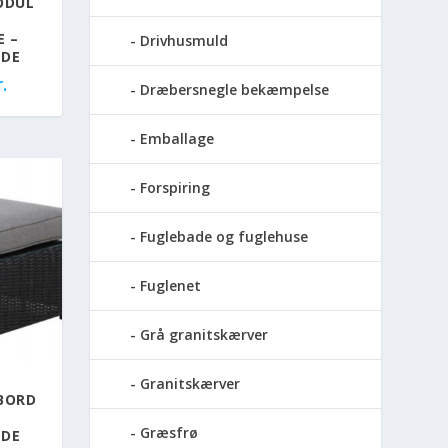
ODUL
E –
Drivhusmuld
NDE
.
Dræbersnegle bekæmpelse
Emballage
Forspiring
Fuglebade og fuglehuse
Fuglenet
Grå granitskærver
Granitskærver
ABORD
–
Græsfrø
NDE