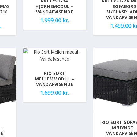
RIO LYS GRÅ
RIO LYS GRÅ M
M/6
HJØRNEMODUL –
SOFABORD
210
VANDAFVISENDE
M/GLASPLAD
VANDAFVISE
1.999,00
kr.
.
1.499,00
kr
RIO SORT
MELLEMMODUL –
VANDAFVISENDE
1.699,00
kr.
RIO SORT SOF
 –
M/HYNDE 
DE
VANDAFVISE