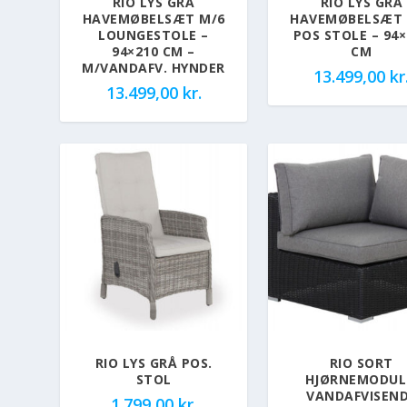
RIO LYS GRÅ
RIO LYS GRÅ
HAVEMØBELSÆT M/6
HAVEMØBELSÆT 
LOUNGESTOLE –
POS STOLE – 94×
94×210 CM –
CM
M/VANDAFV. HYNDER
13.499,00
kr
13.499,00
kr.
RIO LYS GRÅ POS.
RIO SORT
STOL
HJØRNEMODUL
VANDAFVISEN
1.799,00
kr.