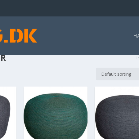
H
ER
H