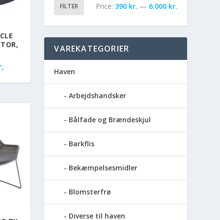
Price:
390 kr.
—
6.000 kr.
FILTER
RCLE
STOR,
VAREKATEGORIER
Y
.
Haven
Arbejdshandsker
Bålfade og Brændeskjul
Barkflis
Bekæmpelsesmidler
Blomsterfrø
Diverse til haven