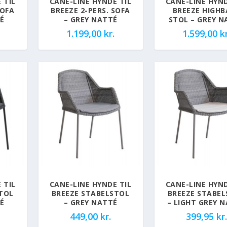
 TIL
CANE-LINE HYNDE TIL
CANE-LINE HYND
SOFA
BREEZE 2-PERS. SOFA
BREEZE HIGHB
É
– GREY NATTÉ
STOL – GREY N
1.199,00
kr.
1.599,00
kr
 TIL
CANE-LINE HYNDE TIL
CANE-LINE HYND
TOL
BREEZE STABELSTOL
BREEZE STABE
É
– GREY NATTÉ
– LIGHT GREY 
449,00
kr.
399,95
kr.