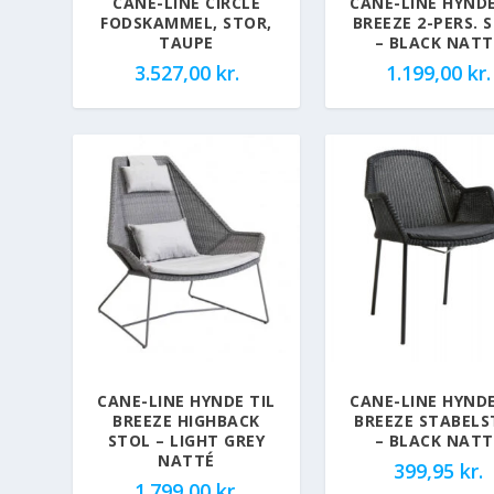
CANE-LINE CIRCLE
CANE-LINE HYNDE
FODSKAMMEL, STOR,
BREEZE 2-PERS. 
TAUPE
– BLACK NATT
3.527,00
kr.
1.199,00
kr.
CANE-LINE HYNDE TIL
CANE-LINE HYNDE
BREEZE HIGHBACK
BREEZE STABELS
STOL – LIGHT GREY
– BLACK NATT
NATTÉ
399,95
kr.
1.799,00
kr.