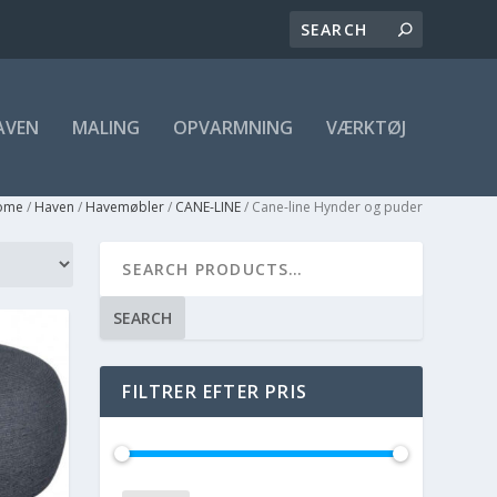
AVEN
MALING
OPVARMNING
VÆRKTØJ
ome
/
Haven
/
Havemøbler
/
CANE-LINE
/ Cane-line Hynder og puder
SEARCH
FILTRER EFTER PRIS