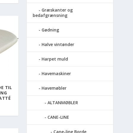
Græskanter og
bedafgrænsning
Gødning
Halve vintønder
Harpet muld
Havemaskiner
E TIL
Havemøbler
ING
NATTÉ
ALTANMØBLER
CANE-LINE
Cane-line Borde