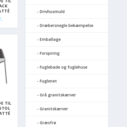
E TIL
ACK
ATTÉ
Drivhusmuld
.
Dræbersnegle bekæmpelse
Emballage
Forspiring
Fuglebade og fuglehuse
Fuglenet
Grå granitskærver
E TIL
LSTOL
Granitskærver
NATTÉ
Græsfrø