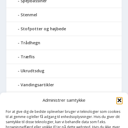
Spejlbassiner
Stenmel
Stofpotter og højbede
Trådhegn
Træflis
Ukrudtsdug
Vandingsartikler
Vandslanger
Administrer samtykke
For at give dig de bedste oplevelser bruger vi teknologier som cookies
Vildthegn
til at gemme og/eller få adgang til enhedsoplysninger. Hvis du giver dit
samtykke til disse teknologier, kan vi behandle data som f.eks.
vækstdug
browsingadfærd eller unikke ID'er på dette websted. Hvis du ikke giver