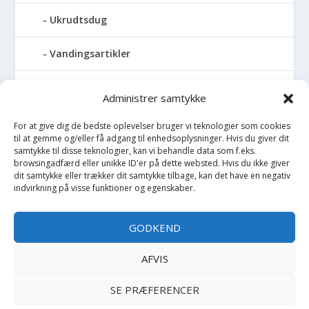
Ukrudtsdug
Vandingsartikler
Vandslanger
Administrer samtykke
Vildthegn
For at give dig de bedste oplevelser bruger vi teknologier som cookies
til at gemme og/eller få adgang til enhedsoplysninger. Hvis du giver dit
samtykke til disse teknologier, kan vi behandle data som f.eks.
vækstdug
browsingadfærd eller unikke ID'er på dette websted. Hvis du ikke giver
dit samtykke eller trækker dit samtykke tilbage, kan det have en negativ
indvirkning på visse funktioner og egenskaber.
Maling
Opvarmning
GODKEND
Værktøj
AFVIS
SE PRÆFERENCER