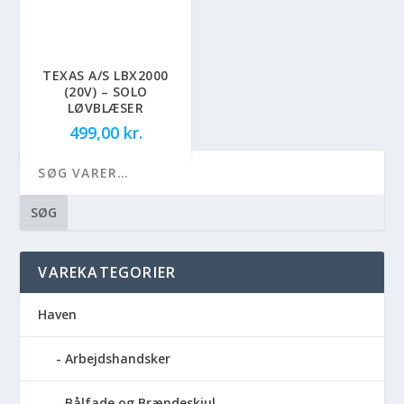
TEXAS A/S LBX2000
(20V) – SOLO
LØVBLÆSER
499,00
kr.
SØG
VAREKATEGORIER
Haven
Arbejdshandsker
Bålfade og Brændeskjul