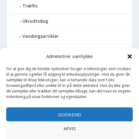
Træflis
Ukrudtsdug
Vandingsartikler
Vandslanger
Administrer samtykke
Vildthegn
For at give dig de bedste oplevelser bruger vi teknologier som cookies
til at gemme og/eller få adgang til enhedsoplysninger. Hvis du giver dit
samtykke til disse teknologier, kan vi behandle data som f.eks.
vækstdug
browsingadfærd eller unikke ID'er på dette websted. Hvis du ikke giver
dit samtykke eller trækker dit samtykke tilbage, kan det have en negativ
indvirkning på visse funktioner og egenskaber.
Maling
Opvarmning
GODKEND
Værktøj
AFVIS