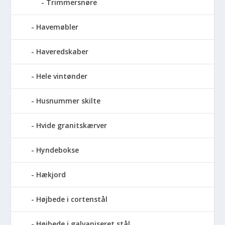
Trimmersnøre
Havemøbler
Haveredskaber
Hele vintønder
Husnummer skilte
Hvide granitskærver
Hyndebokse
Hækjord
Højbede i cortenstål
Højbede i galvaniseret stål