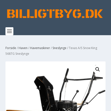
Forside
/
Haven
/
Havemaskiner
/
Sneslynge
/ Texas A/S Snow King
568TG Sneslynge