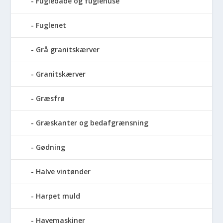
Fuglebade og fuglehuse
Fuglenet
Grå granitskærver
Granitskærver
Græsfrø
Græskanter og bedafgrænsning
Gødning
Halve vintønder
Harpet muld
Havemaskiner