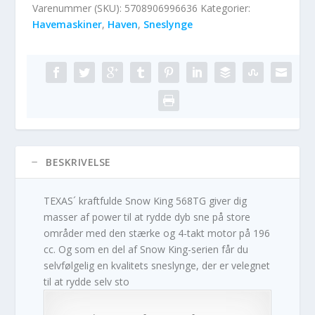
Varenummer (SKU):
5708906996636
Kategorier:
Havemaskiner
,
Haven
,
Sneslynge
BESKRIVELSE
TEXAS´ kraftfulde Snow King 568TG giver dig
masser af power til at rydde dyb sne på store
områder med den stærke og 4-takt motor på 196
cc. Og som en del af Snow King-serien får du
selvfølgelig en kvalitets sneslynge, der er velegnet
til at rydde selv sto