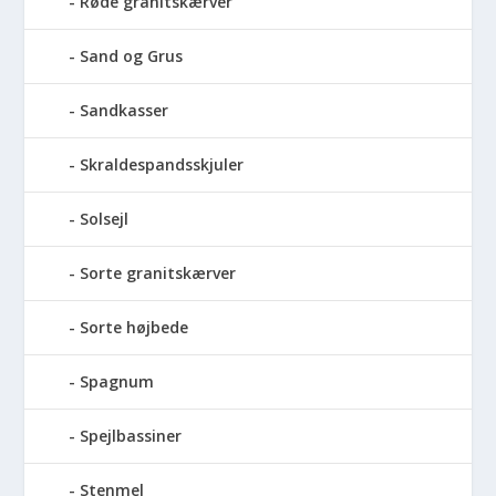
Røde granitskærver
Sand og Grus
Sandkasser
Skraldespandsskjuler
Solsejl
Sorte granitskærver
Sorte højbede
Spagnum
Spejlbassiner
Stenmel