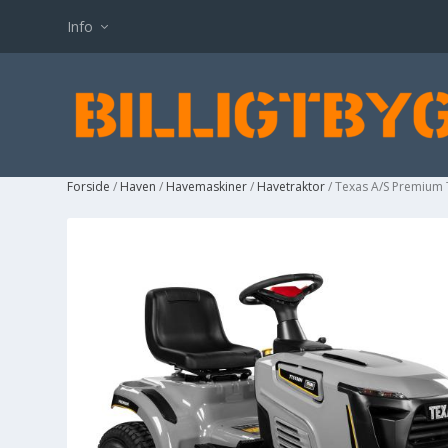
Info
Forside
/
Haven
/
Havemaskiner
/
Havetraktor
/ Texas A/S Premium