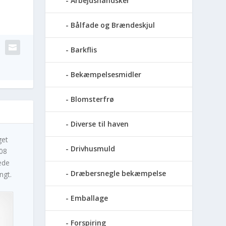
Arbejdshandsker
Bålfade og Brændeskjul
Barkflis
Bekæmpelsesmidler
Blomsterfrø
Diverse til haven
get
Drivhusmuld
108
ede
Dræbersnegle bekæmpelse
ngt.
Emballage
Forspiring