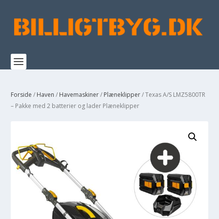
Forside
/
Haven
/
Havemaskiner
/
Plæneklipper
/ Texas A/S LMZ5800TR
– Pakke med 2 batterier og lader Plæneklipper