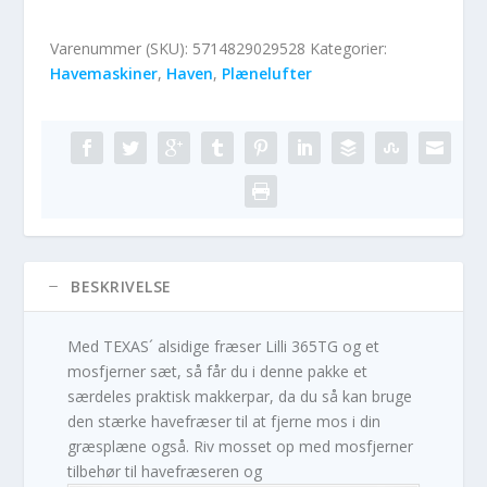
Varenummer (SKU):
5714829029528
Kategorier:
Havemaskiner
,
Haven
,
Plænelufter
BESKRIVELSE
Med TEXAS´ alsidige fræser Lilli 365TG og et
mosfjerner sæt, så får du i denne pakke et
særdeles praktisk makkerpar, da du så kan bruge
den stærke havefræser til at fjerne mos i din
græsplæne også. Riv mosset op med mosfjerner
tilbehør til havefræseren og