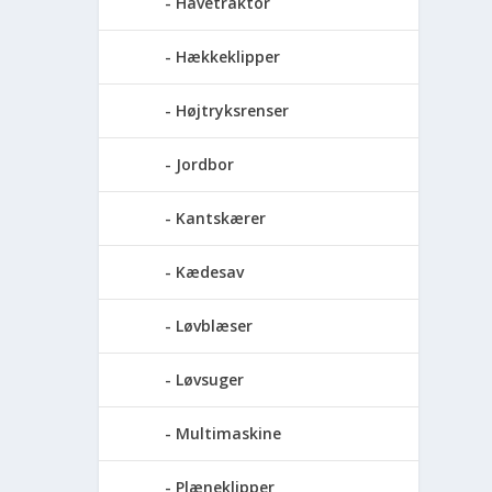
Havetraktor
Hækkeklipper
Højtryksrenser
Jordbor
Kantskærer
Kædesav
Løvblæser
Løvsuger
Multimaskine
Plæneklipper