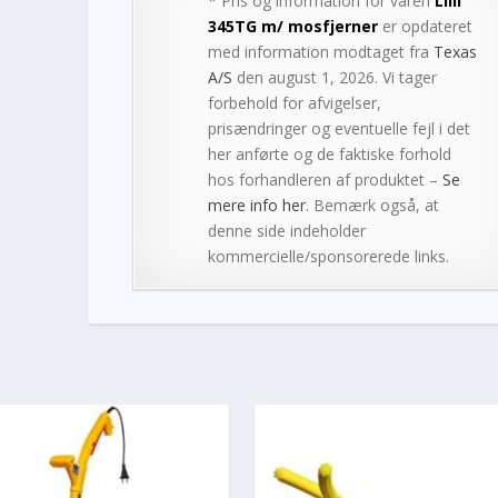
* Pris og information for varen
Lilli
345TG m/ mosfjerner
er opdateret
med information modtaget fra
Texas
A/S
den august 1, 2026. Vi tager
forbehold for afvigelser,
prisændringer og eventuelle fejl i det
her anførte og de faktiske forhold
hos forhandleren af produktet –
Se
mere info her
. Bemærk også, at
denne side indeholder
kommercielle/sponsorerede links.