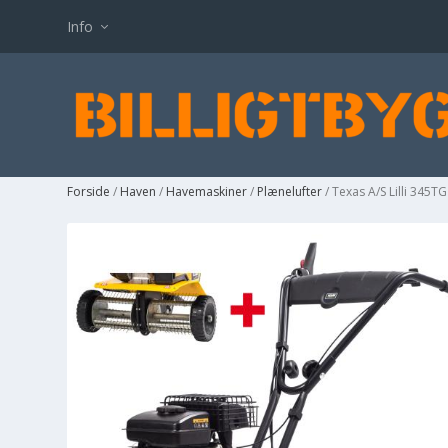
Info
Forside
/
Haven
/
Havemaskiner
/
Plænelufter
/ Texas A/S Lilli 345T