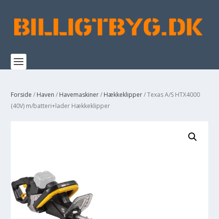
Forside
/
Haven
/
Havemaskiner
/
Hækkeklipper
/ Texas A/S HTX4000
(40V) m/batteri+lader Hækkeklipper