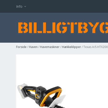
Info
Forside
/
Haven
/
Havemaskiner
/
Hækkeklipper
/ Texas A/S HTX200