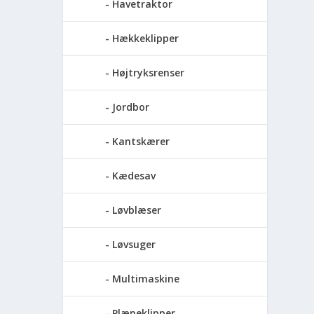
Havetraktor
Hækkeklipper
Højtryksrenser
Jordbor
Kantskærer
Kædesav
Løvblæser
Løvsuger
Multimaskine
Plæneklipper