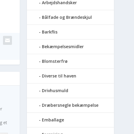
Arbejdshandsker
Bålfade og Brændeskjul
Barkflis
Bekæmpelsesmidler
Blomsterfrø
Diverse til haven
Drivhusmuld
Dræbersnegle bekæmpelse
r
Emballage
g et