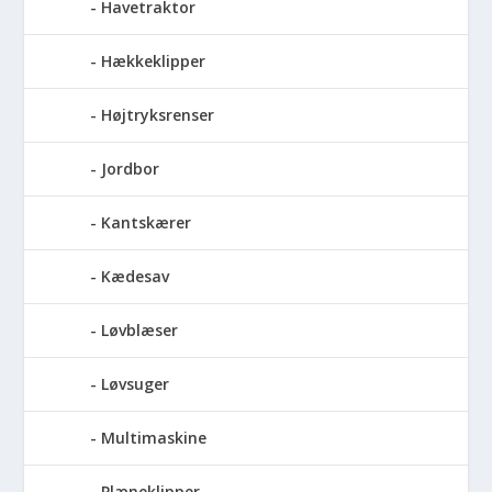
Havetraktor
Hækkeklipper
Højtryksrenser
Jordbor
Kantskærer
Kædesav
Løvblæser
Løvsuger
Multimaskine
Plæneklipper