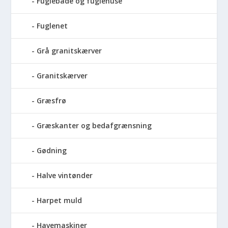
Fuglebade og fuglehuse
Fuglenet
Grå granitskærver
Granitskærver
Græsfrø
Græskanter og bedafgrænsning
Gødning
Halve vintønder
Harpet muld
Havemaskiner