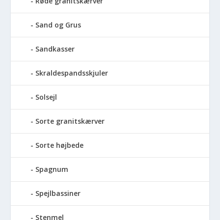
Røde granitskærver
Sand og Grus
Sandkasser
Skraldespandsskjuler
Solsejl
Sorte granitskærver
Sorte højbede
Spagnum
Spejlbassiner
Stenmel