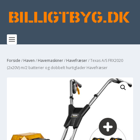
Forside
/
Haven
/
Havemaskiner
/
Havefræser
/ Texas A/S FRX2020
(2x20V) m/2 batterier og dobbelt hurtiglader Havefræser