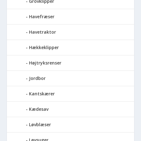
Grovklipper
Havefræser
Havetraktor
Hækkeklipper
Højtryksrenser
Jordbor
Kantskærer
Kædesav
Løvblæser
Løvsuger