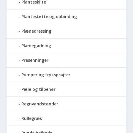
Planteskilte
Plantestøtte og opbinding
Plænedressing
Plænegødning
Presenninger
Pumper og tryksprøjter
Pæle og tilbehør
Regnvandstønder
Rullegræs
Runde højbede