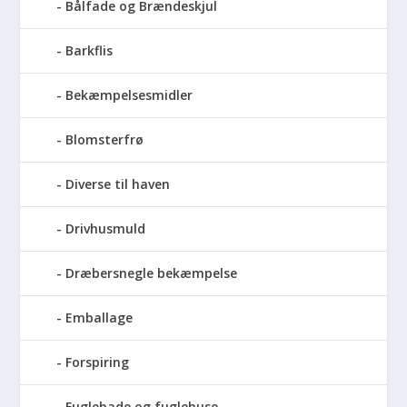
Bålfade og Brændeskjul
Barkflis
Bekæmpelsesmidler
Blomsterfrø
Diverse til haven
Drivhusmuld
Dræbersnegle bekæmpelse
Emballage
Forspiring
Fuglebade og fuglehuse