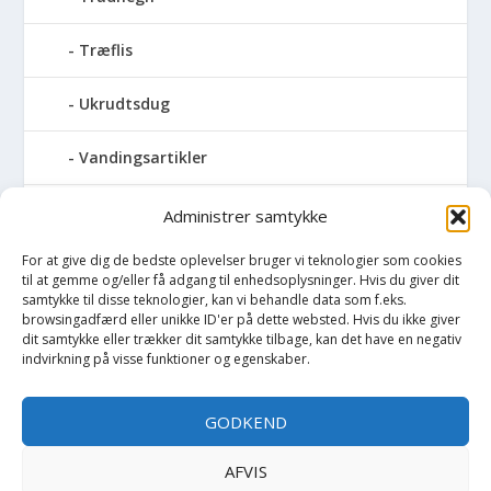
Træflis
Ukrudtsdug
Vandingsartikler
Vandslanger
Administrer samtykke
For at give dig de bedste oplevelser bruger vi teknologier som cookies
Vildthegn
til at gemme og/eller få adgang til enhedsoplysninger. Hvis du giver dit
samtykke til disse teknologier, kan vi behandle data som f.eks.
vækstdug
browsingadfærd eller unikke ID'er på dette websted. Hvis du ikke giver
dit samtykke eller trækker dit samtykke tilbage, kan det have en negativ
indvirkning på visse funktioner og egenskaber.
Maling
GODKEND
Opvarmning
AFVIS
Værktøj