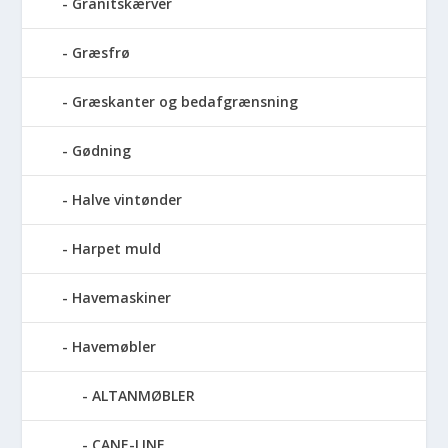
Granitskærver
Græsfrø
Græskanter og bedafgrænsning
Gødning
Halve vintønder
Harpet muld
Havemaskiner
Havemøbler
ALTANMØBLER
CANE-LINE