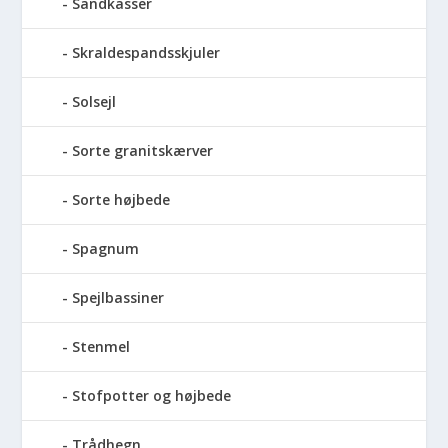
Sandkasser
Skraldespandsskjuler
Solsejl
Sorte granitskærver
Sorte højbede
Spagnum
Spejlbassiner
Stenmel
Stofpotter og højbede
Trådhegn