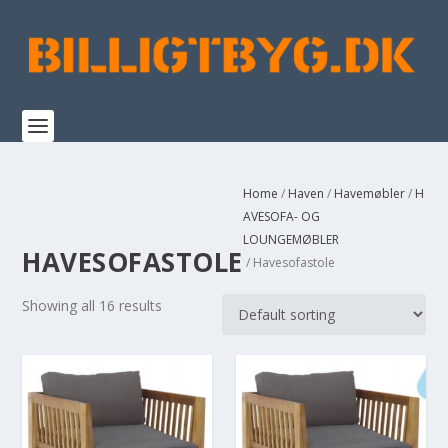
Home
/
Haven
/
Havemøbler
/
H
AVESOFA- OG
LOUNGEMØBLER
HAVESOFASTOLE
/ Havesofastole
Showing all 16 results