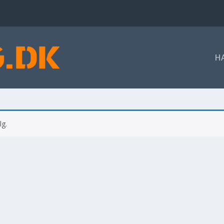
H
lg.