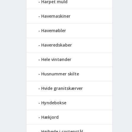
Harpet muld
Havemaskiner
Havemøbler
Haveredskaber
Hele vintønder
Husnummer skilte
Hvide granitskærver
Hyndebokse
Hækjord
Højbede i cortenstål