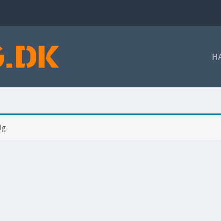
H
lg.