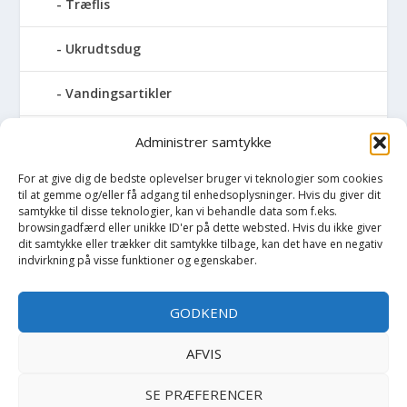
Træflis
Ukrudtsdug
Vandingsartikler
Vandslanger
Administrer samtykke
For at give dig de bedste oplevelser bruger vi teknologier som cookies
Vildthegn
til at gemme og/eller få adgang til enhedsoplysninger. Hvis du giver dit
samtykke til disse teknologier, kan vi behandle data som f.eks.
vækstdug
browsingadfærd eller unikke ID'er på dette websted. Hvis du ikke giver
dit samtykke eller trækker dit samtykke tilbage, kan det have en negativ
indvirkning på visse funktioner og egenskaber.
Maling
GODKEND
Opvarmning
AFVIS
Værktøj
SE PRÆFERENCER