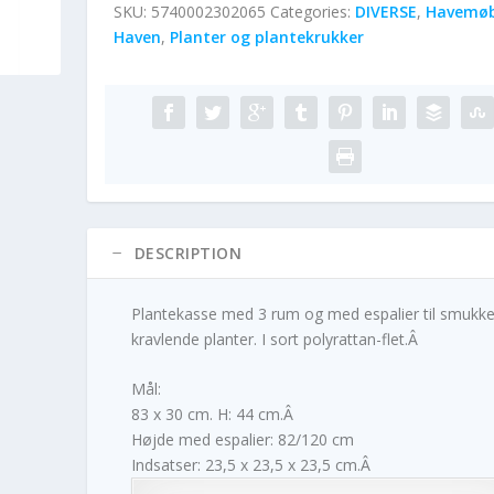
SKU:
5740002302065
Categories:
DIVERSE
,
Havemøb
Haven
,
Planter og plantekrukker
DESCRIPTION
Plantekasse med 3 rum og med espalier til smukk
kravlende planter. I sort polyrattan-flet.Â
Mål:
83 x 30 cm. H: 44 cm.Â
Højde med espalier: 82/120 cm
Indsatser: 23,5 x 23,5 x 23,5 cm.Â