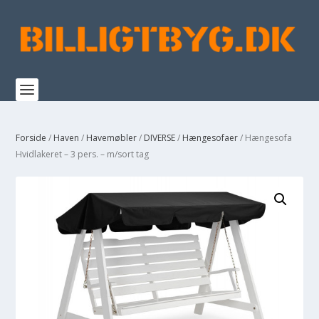
Forside
/
Haven
/
Havemøbler
/
DIVERSE
/
Hængesofaer
/ Hængesofa
Hvidlakeret – 3 pers. – m/sort tag