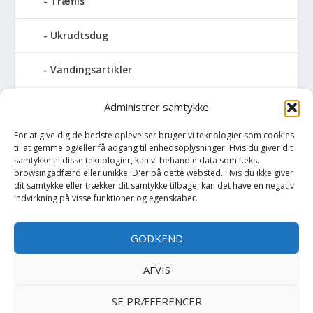
Træflis
Ukrudtsdug
Vandingsartikler
Vandslanger
Administrer samtykke
For at give dig de bedste oplevelser bruger vi teknologier som cookies
Vildthegn
til at gemme og/eller få adgang til enhedsoplysninger. Hvis du giver dit
samtykke til disse teknologier, kan vi behandle data som f.eks.
vækstdug
browsingadfærd eller unikke ID'er på dette websted. Hvis du ikke giver
dit samtykke eller trækker dit samtykke tilbage, kan det have en negativ
indvirkning på visse funktioner og egenskaber.
Maling
GODKEND
Opvarmning
AFVIS
Værktøj
SE PRÆFERENCER