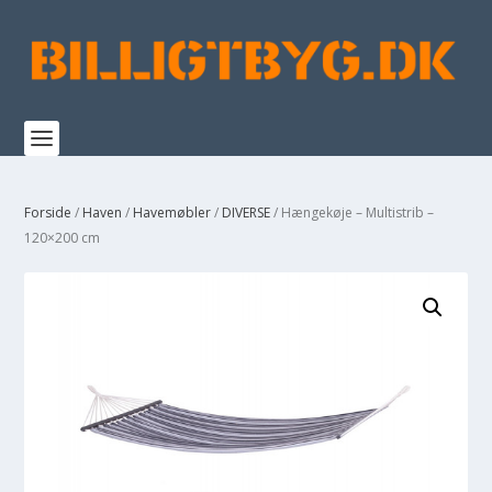
Forside
/
Haven
/
Havemøbler
/
DIVERSE
/ Hængekøje – Multistrib –
120×200 cm