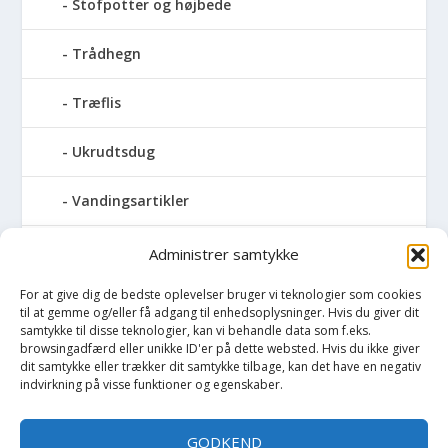
Stofpotter og højbede
Trådhegn
Træflis
Ukrudtsdug
Vandingsartikler
Vandslanger
Administrer samtykke
For at give dig de bedste oplevelser bruger vi teknologier som cookies
Vildthegn
til at gemme og/eller få adgang til enhedsoplysninger. Hvis du giver dit
samtykke til disse teknologier, kan vi behandle data som f.eks.
vækstdug
browsingadfærd eller unikke ID'er på dette websted. Hvis du ikke giver
dit samtykke eller trækker dit samtykke tilbage, kan det have en negativ
indvirkning på visse funktioner og egenskaber.
Maling
GODKEND
Opvarmning