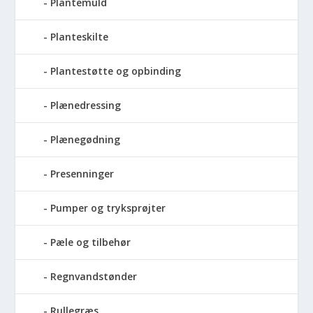
Plantemuld
Planteskilte
Plantestøtte og opbinding
Plænedressing
Plænegødning
Presenninger
Pumper og tryksprøjter
Pæle og tilbehør
Regnvandstønder
Rullegræs