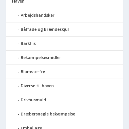
Haven
Arbejdshandsker
Bålfade og Brændeskjul
Barkflis
Bekæmpelsesmidler
Blomsterfrø
Diverse til haven
Drivhusmuld
Dræbersnegle bekæmpelse
Emballage