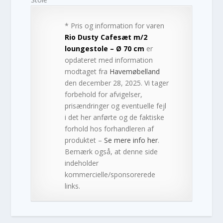
* Pris og information for varen
Rio Dusty Cafesæt m/2
loungestole – Ø 70 cm
er
opdateret med information
modtaget fra
Havemøbelland
den december 28, 2025. Vi tager
forbehold for afvigelser,
prisændringer og eventuelle fejl
i det her anførte og de faktiske
forhold hos forhandleren af
produktet –
Se mere info her
.
Bemærk også, at denne side
indeholder
kommercielle/sponsorerede
links.