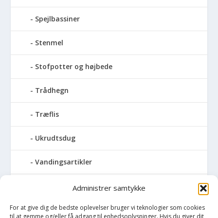
Spejlbassiner
Stenmel
Stofpotter og højbede
Trådhegn
Træflis
Ukrudtsdug
Vandingsartikler
Vandslanger
Administrer samtykke
For at give dig de bedste oplevelser bruger vi teknologier som cookies
Vildthegn
til at gemme og/eller få adgang til enhedsoplysninger. Hvis du giver dit